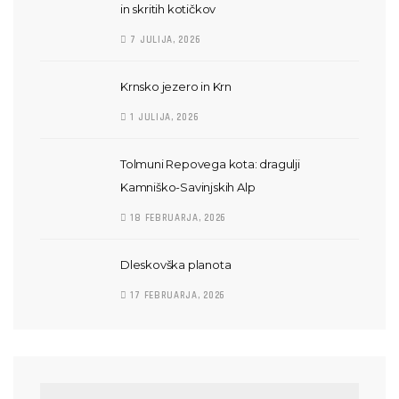
in skritih kotičkov
7 JULIJA, 2026
Krnsko jezero in Krn
1 JULIJA, 2026
Tolmuni Repovega kota: dragulji
Kamniško-Savinjskih Alp
18 FEBRUARJA, 2026
Dleskovška planota
17 FEBRUARJA, 2026