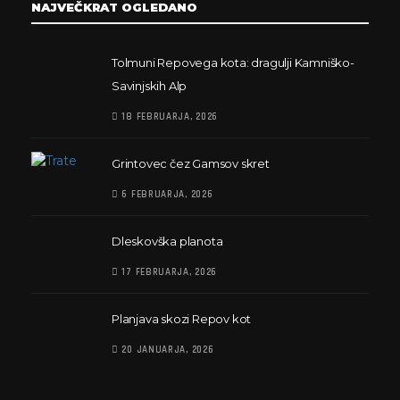
NAJVEČKRAT OGLEDANO
Tolmuni Repovega kota: dragulji Kamniško-
Savinjskih Alp
18 FEBRUARJA, 2026
Grintovec čez Gamsov skret
6 FEBRUARJA, 2026
Dleskovška planota
17 FEBRUARJA, 2026
Planjava skozi Repov kot
20 JANUARJA, 2026