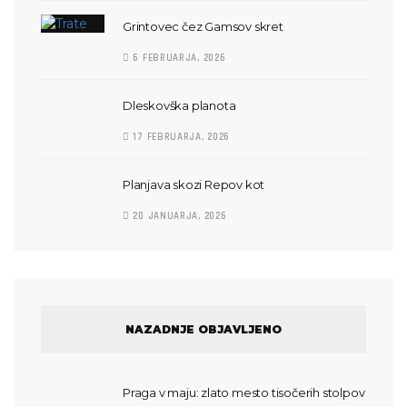
Grintovec čez Gamsov skret
6 FEBRUARJA, 2026
Dleskovška planota
17 FEBRUARJA, 2026
Planjava skozi Repov kot
20 JANUARJA, 2026
NAZADNJE OBJAVLJENO
Praga v maju: zlato mesto tisočerih stolpov