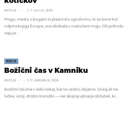
kotičkov
MATEJA
7 JULIJA, 2026
Prago, mesto z bogato in plastovito zgodovino, ki se bere kot
odprta knjiga Evrope, sva obiskala v cvetočem maju. Ob prihodu
naju je…
MESTA
Božični čas v Kamniku
MATEJA
11 JANUARJA, 2026
Božični čas ima v sebi nekaj, kar te vedno objame. Sneg ali ne,
lučke, vonji, drobni trenutki — vse skupaj ustvarja občutek, ki…