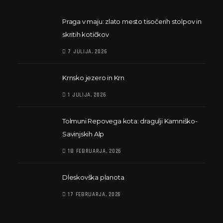
Praga v maju: zlato mesto tisočerih stolpov in
skritih kotičkov
7 JULIJA, 2026
Krnsko jezero in Krn
1 JULIJA, 2026
Tolmuni Repovega kota: dragulji Kamniško-
Savinjskih Alp
18 FEBRUARJA, 2026
Dleskovška planota
17 FEBRUARJA, 2026