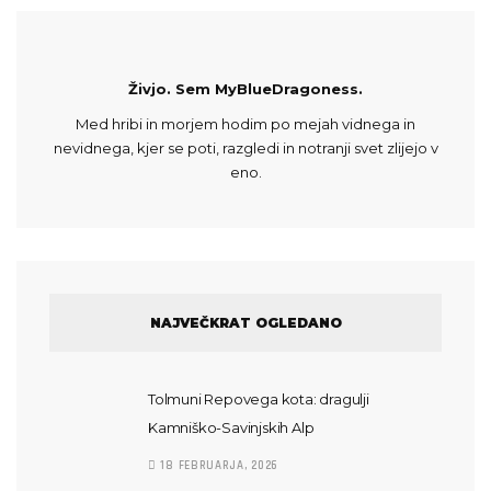
Živjo. Sem MyBlueDragoness.
Med hribi in morjem hodim po mejah vidnega in
nevidnega, kjer se poti, razgledi in notranji svet zlijejo v
eno.
NAJVEČKRAT OGLEDANO
Tolmuni Repovega kota: dragulji
Kamniško-Savinjskih Alp
18 FEBRUARJA, 2026